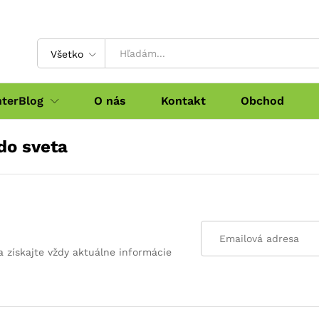
Všetko
nterBlog
O nás
Kontakt
Obchod
do sveta
a získajte vždy aktuálne informácie