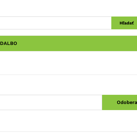
Hľadať
DALBO