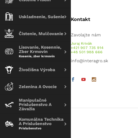
Uskladnenie, Sušenie
Kontakt
Čistenie, Mulčovanie
Zavolajte nám
Juraj Krivák
Lisovanie, Kosennie,
+421 907 735 914
Zber Krmovín
+48 501 988 666
Kosenie, zber krmovín
info@interagro.sk
Živočíšna Výroba
Zelenina A Ovocie
Manipulačné
Príslušenstvo A
Závažia
Komunálna Technika
A Príslušenstvo
Príslušenstvo