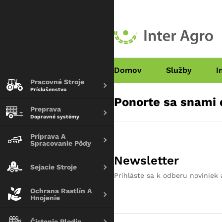
Domov
Služby
I
Pracovné Stroje
Príslušenstvo
Ponorte sa snami 
Preprava
Dopravné systémy
Príprava A
Spracovanie Pôdy
Newsletter
Sejacie Stroje
Prihláste sa k odberu noviniek 
Ochrana Rastlín A
Hnojenie
Čistenie Plodín