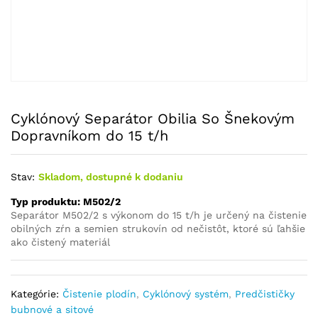
Cyklónový Separátor Obilia So Šnekovým
Dopravníkom do 15 t/h
Stav:
Skladom, dostupné k dodaniu
Typ produktu: M502/2
Separátor M502/2 s výkonom do 15 t/h je určený na čistenie
obilných zŕn a semien strukovín od nečistôt, ktoré sú ľahšie
ako čistený materiál
Kategórie:
Čistenie plodín
,
Cyklónový systém
,
Predčističky
bubnové a sitové