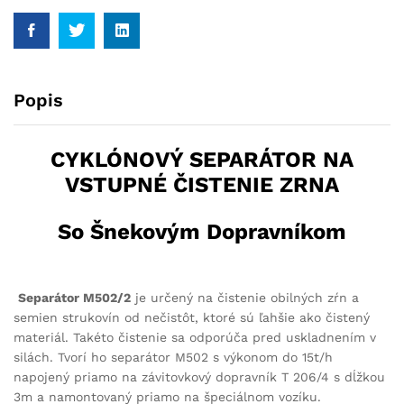
Popis
CYKLÓNOVÝ SEPARÁTOR NA
VSTUPNÉ ČISTENIE ZRNA
So Šnekovým Dopravníkom
Separátor M502/2
je určený na čistenie obilných zŕn a
semien strukovín od nečistôt, ktoré sú ľahšie ako čistený
materiál. Takéto čistenie sa odporúča pred uskladnením v
silách. Tvorí ho separátor M502 s výkonom do 15t/h
napojený priamo na závitovkový dopravník T 206/4 s dĺžkou
3m a namontovaný priamo na špeciálnom vozíku.