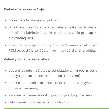
Zariadenie sa vyznačuje:
nízke nároky na výkon pohonu,
ľahké premiestňovanie z jedného miesta na druhé a
inštaláciu kdekoľvek za predpokladu, že je prístup k
elektrickej sieti,
možnosť spolupráce s inými zariadeniami vyrábanými
POM Augustów za účelom príjmu vyčisteného obilia.
Výhody použitia separátora:
odstraňovanie nečistôt pred skladovaním (do značnej
miery to chráni pred znehodnotením zrna),
odstránenie nečistôt pred sušením, čím sa zvyšuje
účinnosť sušenia,
výrazné zníženie výskytu prachu pred a po sušení,
rafinované zrno má väčšiu hodnotu.