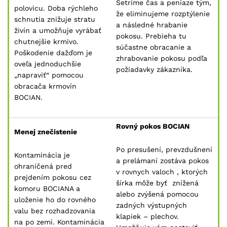
Šetríme čas a peniaze tým,
polovicu. Doba rýchleho
že eliminujeme rozptýlenie
schnutia znižuje stratu
a následné hrabanie
živín a umožňuje vyrábať
pokosu. Prebieha tu
chutnejšie krmivo.
súčastne obracanie a
Poškodenie dažďom je
zhrabovanie pokosu podľa
oveľa jednoduchšie
požiadavky zákazníka.
„napraviť“ pomocou
obracača krmovín
BOCIAN.
Rovný pokos BOCIAN
Menej znečistenie
Po presušení, prevzdušnení
Kontaminácia je
a prelámaní zostáva pokos
ohraničená pred
v rovnych valoch , ktorých
prejdením pokosu cez
šírka môže byť znížená
komoru BOCIANA a
alebo zvýšená pomocou
uloženie ho do rovného
zadných výstupných
valu bez rozhadzovania
klapiek – plechov.
na po zemi. Kontaminácia