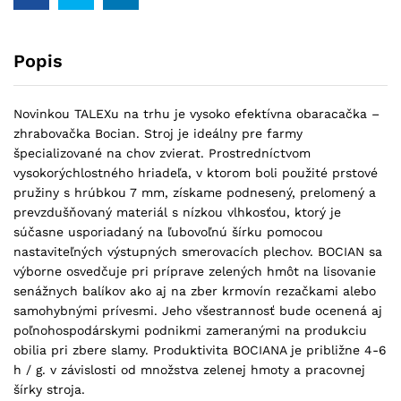
Popis
Novinkou TALEXu na trhu je vysoko efektívna obaracačka –
zhrabovačka Bocian. Stroj je ideálny pre farmy
špecializované na chov zvierat. Prostredníctvom
vysokorýchlostného hriadeľa, v ktorom boli použité prstové
pružiny s hrúbkou 7 mm, získame podnesený, prelomený a
prevzdušňovaný materiál s nízkou vlhkosťou, ktorý je
súčasne usporiadaný na ľubovoľnú šírku pomocou
nastaviteľných výstupných smerovacích plechov. BOCIAN sa
výborne osvedčuje pri príprave zelených hmôt na lisovanie
senážnych balíkov ako aj na zber krmovín rezačkami alebo
samohybnými prívesmi. Jeho všestrannosť bude ocenená aj
poľnohospodárskymi podnikmi zameranými na produkciu
obilia pri zbere slamy. Produktivita BOCIANA je približne 4-6
h / g. v závislosti od množstva zelenej hmoty a pracovnej
šírky stroja.