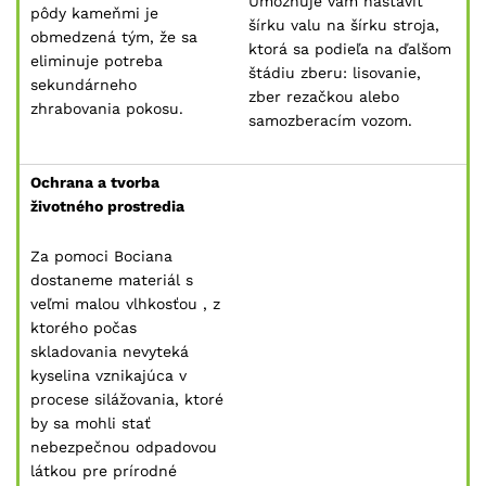
Umožňuje vám nastaviť
pôdy kameňmi je
šírku valu na šírku stroja,
obmedzená tým, že sa
ktorá sa podieľa na ďalšom
eliminuje potreba
štádiu zberu: lisovanie,
sekundárneho
zber rezačkou alebo
zhrabovania pokosu.
samozberacím vozom.
Ochrana a tvorba
životného prostredia
Za pomoci Bociana
dostaneme materiál s
veľmi malou vlhkosťou , z
ktorého počas
skladovania nevyteká
kyselina vznikajúca v
procese silážovania, ktoré
by sa mohli stať
nebezpečnou odpadovou
látkou pre prírodné