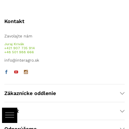
Kontakt
Zavolajte nám
Juraj Krivák
+421 907 735 914
+48 501 988 666
info@interagro.sk
Zákaznícke oddlenie
GDPR
Odporúčame