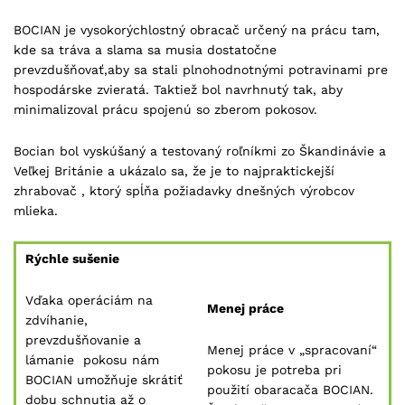
BOCIAN je vysokorýchlostný obracač určený na prácu tam,
kde sa tráva a slama sa musia dostatočne
prevzdušňovať,aby sa stali plnohodnotnými potravinami pre
hospodárske zvieratá. Taktiež bol navrhnutý tak, aby
minimalizoval prácu spojenú so zberom pokosov.
Bocian bol vyskúšaný a testovaný roľníkmi zo Škandinávie a
Veľkej Británie a ukázalo sa, že je to najpraktickejší
zhrabovač , ktorý spĺňa požiadavky dnešných výrobcov
mlieka.
Rýchle sušenie
Vďaka operáciám na
Menej práce
zdvíhanie,
prevzdušňovanie a
Menej práce v „spracovaní“
lámanie pokosu nám
pokosu je potreba pri
BOCIAN umožňuje skrátiť
použití obaracača BOCIAN.
dobu schnutia až o