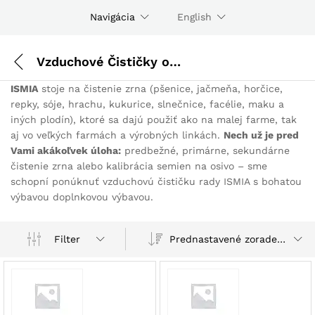
Navigácia
English
Vzduchové Čističky obilia - zrnín
ISMIA
stoje na čistenie zrna (pšenice, jačmeňa, horčice,
repky, sóje, hrachu, kukurice, slnečnice, facélie, maku a
iných plodín), ktoré sa dajú použiť ako na malej farme, tak
aj vo veľkých farmách a výrobných linkách.
Nech už je pred
Vami akákoľvek úloha:
predbežné, primárne, sekundárne
čistenie zrna alebo kalibrácia semien na osivo – sme
schopní ponúknuť vzduchovú čističku rady ISMIA s bohatou
výbavou doplnkovou výbavou.
Prednastavené zoradenie
Filter