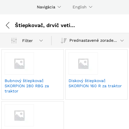
Navigácia
English
Štiepkovač, drvič vetiev
Prednastavené zoradenie
Filter
Bubnový štiepkovač
Diskový štiepkovač
SKORPION 280 RBG za
SKORPION 160 R za traktor
traktor