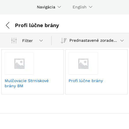
Navigácia
English
Profi lúčne brány
Prednastavené zoradenie
Filter
Mulčovacie Strniskové
Profi lúčne brány
brány BM