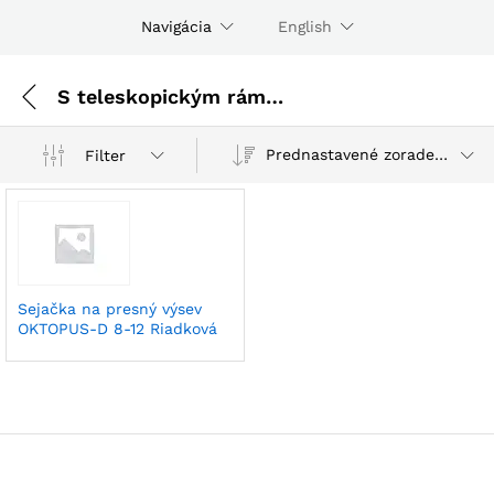
Navigácia
English
S teleskopickým rámom model VPKT, VPKT-D s medziriadkovým nastavovaním vzdialenosti
Prednastavené zoradenie
Filter
Sejačka na presný výsev
OKTOPUS-D 8-12 Riadková