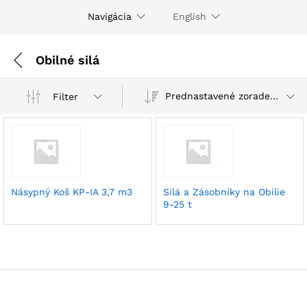
Navigácia
English
Obilné silá
Prednastavené zoradenie
Filter
Násypný Koš KP-IA 3,7 m3
Silá a Zásobníky na Obilie
9-25 t