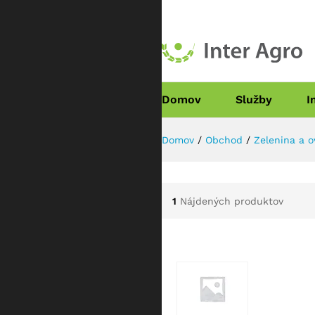
Domov
Služby
I
Domov
/
Obchod
/
Zelenina a o
1
Nájdených produktov