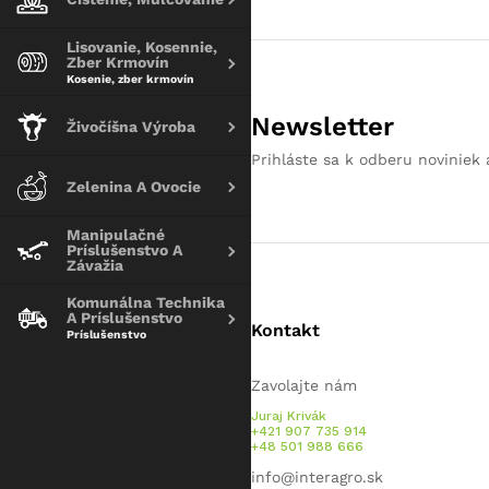
Lisovanie, Kosennie,
Zber Krmovín
Kosenie, zber krmovín
Newsletter
Živočíšna Výroba
Prihláste sa k odberu noviniek 
Zelenina A Ovocie
Manipulačné
Príslušenstvo A
Závažia
Komunálna Technika
A Príslušenstvo
Kontakt
Príslušenstvo
Zavolajte nám
Juraj Krivák
+421 907 735 914
+48 501 988 666
info@interagro.sk