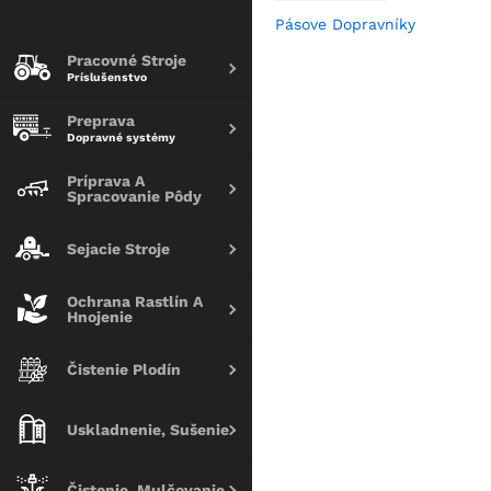
Pásove Dopravníky
Pracovné Stroje
Príslušenstvo
Preprava
Dopravné systémy
Príprava A
Spracovanie Pôdy
Sejacie Stroje
Ochrana Rastlín A
Hnojenie
Čistenie Plodín
Uskladnenie, Sušenie
Čistenie, Mulčovanie