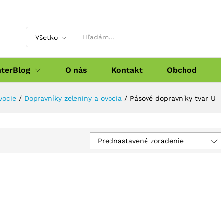
Všetko
nterBlog
O nás
Kontakt
Obchod
vocie
/
Dopravníky zeleniny a ovocia
/
Pásové dopravníky tvar U
Prednastavené zoradenie