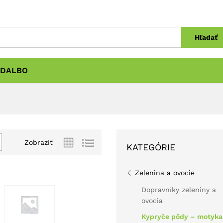
Hľadať
DALBO
Zobraziť
KATEGÓRIE
Zelenina a ovocie
Dopravníky zeleniny a
ovocia
Kypryče pôdy – motyka