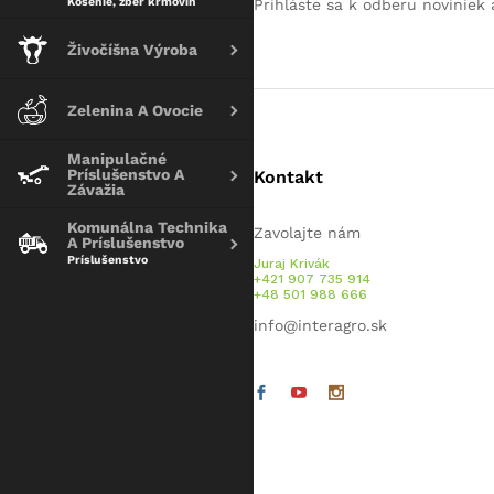
Kosenie, zber krmovín
Prihláste sa k odberu noviniek 
Živočíšna Výroba
Zelenina A Ovocie
Manipulačné
Príslušenstvo A
Kontakt
Závažia
Komunálna Technika
Zavolajte nám
A Príslušenstvo
Príslušenstvo
Juraj Krivák
+421 907 735 914
+48 501 988 666
info@interagro.sk