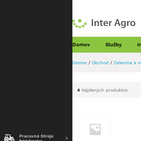
Domov
Služby
I
Domov
/
Obchod
/
Zelenina a o
4
Nájdených produktov
Pracovné Stroje
Príslušenstvo