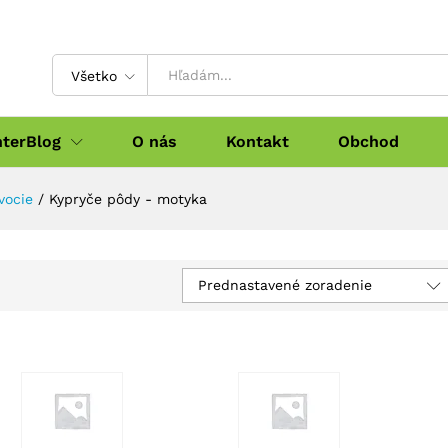
Všetko
nterBlog
O nás
Kontakt
Obchod
vocie
/
Kypryče pôdy - motyka
Prednastavené zoradenie