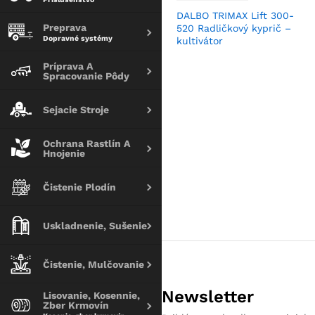
DALBO TRIMAX Lift 300-
Preprava
520 Radličkový kyprič –
Dopravné systémy
kultivátor
Príprava A
Spracovanie Pôdy
Sejacie Stroje
Ochrana Rastlín A
Hnojenie
Čistenie Plodín
Uskladnenie, Sušenie
Čistenie, Mulčovanie
Newsletter
Lisovanie, Kosennie,
Zber Krmovín