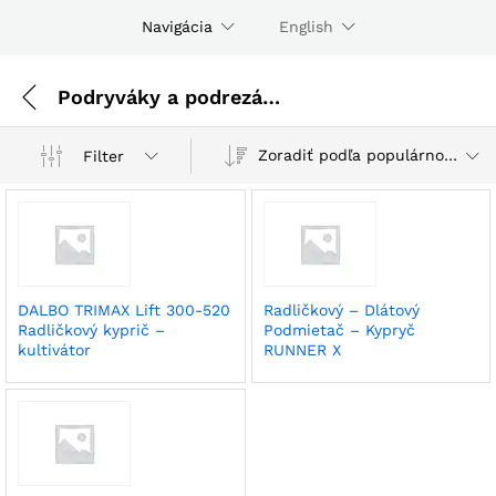
Navigácia
English
Podryváky a podrezávače
Zoradiť podľa populárnosti
Filter
DALBO TRIMAX Lift 300-520
Radličkový – Dlátový
Radličkový kyprič –
Podmietač – Kypryč
kultivátor
RUNNER X