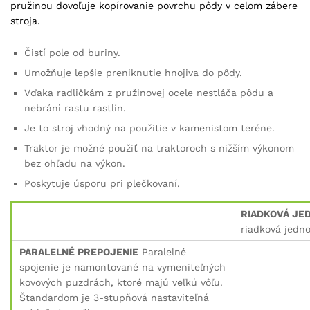
pružinou dovoľuje kopírovanie povrchu pôdy v celom zábere
stroja.
Čistí pole od buriny.
Umožňuje lepšie preniknutie hnojiva do pôdy.
Vďaka radličkám z pružinovej ocele nestláča pôdu a
nebráni rastu rastlín.
Je to stroj vhodný na použitie v kamenistom teréne.
Traktor je možné použiť na traktoroch s nižším výkonom
bez ohľadu na výkon.
Poskytuje úsporu pri plečkovaní.
RIADKOVÁ JE
riadková jedn
PARALELNÉ PREPOJENIE
Paralelné
spojenie je namontované na vymeniteľných
kovových puzdrách, ktoré majú veľkú vôľu.
Štandardom je 3-stupňová nastaviteľná