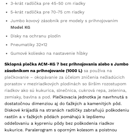
3-krát radlička pre 45-50 cm riadky
5-krát radlička pre 70-75 cm riadky
Jumbo kovový zásobník pre modely s prihnojovaním
Model KG
Disky na ochranu plodín
Pneumatiky 32×12
Gumové koliesko na nastavenie hĺbky
Sklopná plečka ACM-KG 7 bez prihnojovania alebo s Jumbo
zásobníkom na prihnojovanie (1000 L)
sa používa na
plečkovanie – okopávanie za účelom zničenia nežiadúcich
porastov v meziriadkových plodinách so širším rozostupom
riadkov ako sú kukurica, slnečnica, cukrová repa, zelenina,
zemiaky, bavlna a pod.
Plečkovacia jednotka je navrhnutá s
dostatočnou dimenziou aj do ťažkých a kamenitých pôd.
Diskové krájadlá na stranách radličky zabraňujú poškodeniu
rastlín a v ťažkých pôdách pomáhajú k lepšiemu
oddeľovaniu a kypreniu pôdy bez poškodenia riadkov
kukurice. Paralerogram s oporným kolesom a poistnou