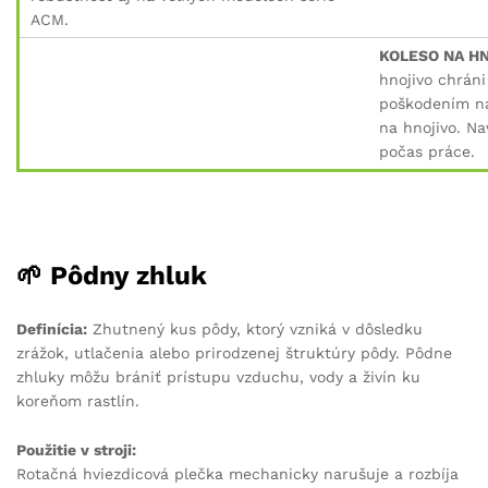
ACM.
KOLESO NA H
hnojivo chrán
poškodením na
na hnojivo. Na
počas práce.
🌱
Pôdny zhluk
Definícia:
Zhutnený kus pôdy, ktorý vzniká v dôsledku
zrážok, utlačenia alebo prirodzenej štruktúry pôdy. Pôdne
zhluky môžu brániť prístupu vzduchu, vody a živín ku
koreňom rastlín.
Použitie v stroji:
Rotačná hviezdicová plečka mechanicky narušuje a rozbíja