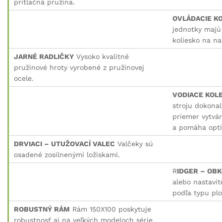
prítlačná pružina.
OVLÁDACIE K
jednotky maj
koliesko na na
JARNÉ RADLIČKY
Vysoko kvalitné
pružinové hroty vyrobené z pružinovej
ocele.
VODIACE KOL
stroju dokonal
priemer vytvá
a pomáha opti
DRVIACI – UTUŽOVACÍ VALEC
Valčeky sú
osadené zosilnenými ložiskami.
R
IDGER – OBK
alebo nastavit
podľa typu plo
ROBUSTNÝ RÁM
Rám 150X100 poskytuje
robustnosť aj na veľkých modeloch série