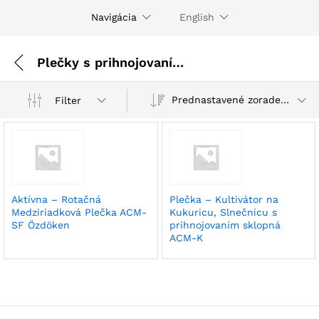
Navigácia
English
Plečky s prihnojovaním - tuhé hnojivo
Prednastavené zoradenie
Filter
Aktívna – Rotačná
Plečka – Kultivátor na
Medziriadková Plečka ACM-
Kukuricu, Slnečnicu s
SF Özdöken
prihnojovaním sklopná
ACM-K