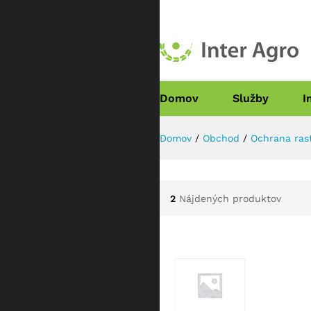
Domov
Služby
I
Domov
/
Obchod
/
Ochrana rast
2
Nájdených produktov