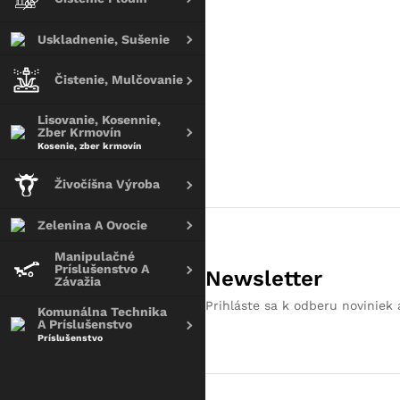
Uskladnenie, Sušenie
Čistenie, Mulčovanie
Lisovanie, Kosennie,
Zber Krmovín
Kosenie, zber krmovín
Živočíšna Výroba
Zelenina A Ovocie
Manipulačné
Príslušenstvo A
Newsletter
Závažia
Prihláste sa k odberu noviniek 
Komunálna Technika
A Príslušenstvo
Príslušenstvo