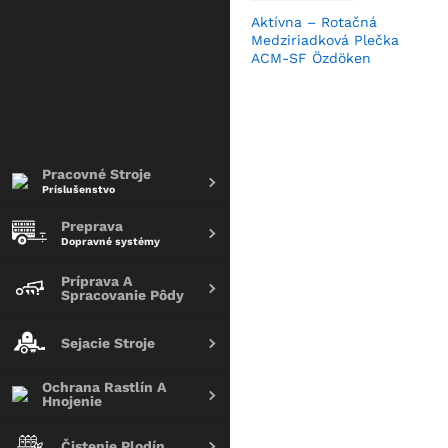
Aktívna – Rotačná
Medziriadková Plečka
ACM-SF Özdöken
Pracovné Stroje
Príslušenstvo
Preprava
Dopravné systémy
Príprava A
Spracovanie Pôdy
Sejacie Stroje
Ochrana Rastlín A
Hnojenie
Čistenie Plodín