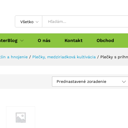
Všetko
nterBlog
O nás
Kontakt
Obchod
lín a hnojenie
/
Plečky, medziriadková kultivácia
/
Plečky s prih
Prednastavené zoradenie