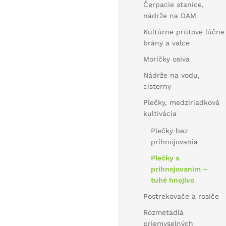
Čerpacie stanice,
nádrže na DAM
Kultúrne prútové lúčne
brány a valce
Moričky osiva
Nádrže na vodu,
cisterny
Plečky, medziriadková
kultivácia
Plečky bez
prihnojovania
Plečky s
prihnojovaním –
tuhé hnojivo
Postrekovače a rosiče
Rozmetadlá
priemyselných