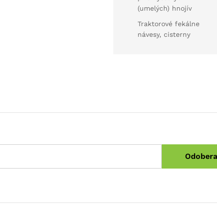
(umelých) hnojív
Traktorové fekálne
návesy, cisterny