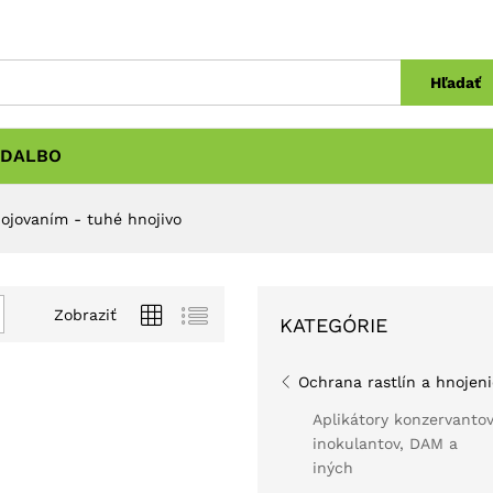
Hľadať
DALBO
nojovaním - tuhé hnojivo
Zobraziť
KATEGÓRIE
Ochrana rastlín a hnojeni
Aplikátory konzervantov
inokulantov, DAM a
iných