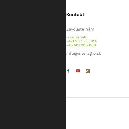
Kontakt
Zavolajte nám
Juraj Krivák
+421 907 735 914
+48 501 988 666
info@interagro.sk