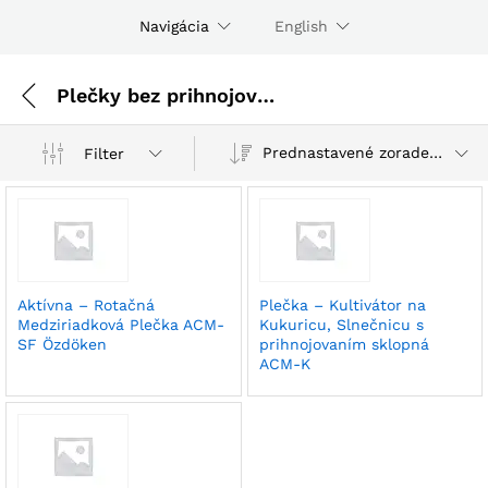
Navigácia
English
Plečky bez prihnojovania
Prednastavené zoradenie
Filter
Aktívna – Rotačná
Plečka – Kultivátor na
Medziriadková Plečka ACM-
Kukuricu, Slnečnicu s
SF Özdöken
prihnojovaním sklopná
ACM-K