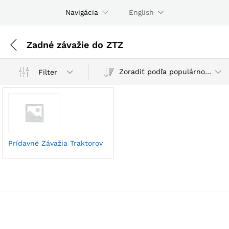
Navigácia
English
Zadné závažie do ZTZ
Zoradiť podľa populárnosti
Filter
Prídavné Závažia Traktorov