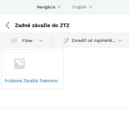
Navigácia
English
Zadné závažie do ZTZ
Zoradiť od najdrahších
Filter
Prídavné Závažia Traktorov