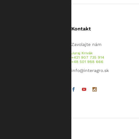
Kontakt
Zavolajte nám
Juraj Krivák
+421 907 735 914
+48 501 988 666
info@interagro.sk