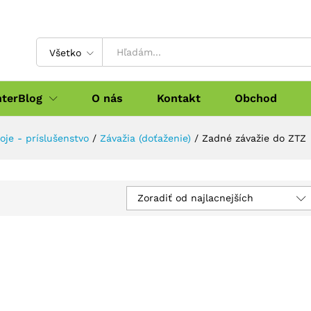
Všetko
nterBlog
O nás
Kontakt
Obchod
oje - príslušenstvo
/
Závažia (doťaženie)
/
Zadné závažie do ZTZ
Zoradiť od najlacnejších