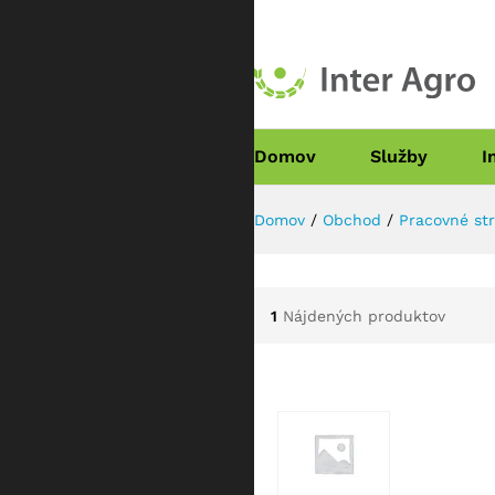
Domov
Služby
I
Domov
/
Obchod
/
Pracovné str
1
Nájdených produktov