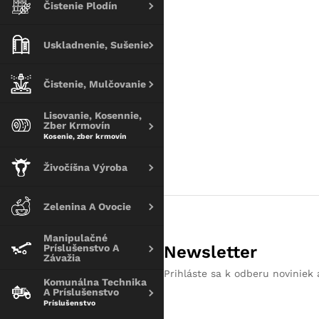
Čistenie Plodín
Uskladnenie, Sušenie
Čistenie, Mulčovanie
Lisovanie, Kosennie,
Zber Krmovín
Kosenie, zber krmovín
Živočíšna Výroba
Zelenina A Ovocie
Manipulačné
Príslušenstvo A
Newsletter
Závažia
Prihláste sa k odberu noviniek 
Komunálna Technika
A Príslušenstvo
Príslušenstvo