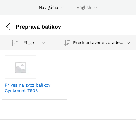
Navigácia
English
Preprava balíkov
Prednastavené zoradenie
Filter
Príves na zvoz balíkov
Cynkomet T608