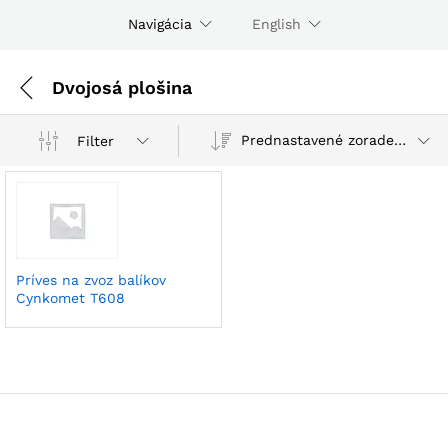
Navigácia
English
Dvojosá plošina
Prednastavené zoradenie
Filter
Príves na zvoz balíkov
Cynkomet T608