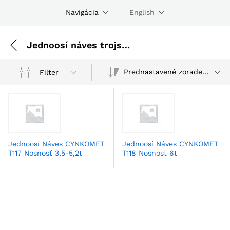
Navigácia
English
Jednoosí náves trojstranne sklápateľný
Prednastavené zoradenie
Filter
Jednoosí Náves CYNKOMET
Jednoosí Náves CYNKOMET
T117 Nosnosť 3,5-5,2t
T118 Nosnosť 6t