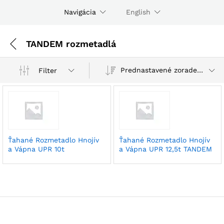
Navigácia
English
TANDEM rozmetadlá
Prednastavené zoradenie
Filter
Ťahané Rozmetadlo Hnojív
Ťahané Rozmetadlo Hnojív
a Vápna UPR 10t
a Vápna UPR 12,5t TANDEM