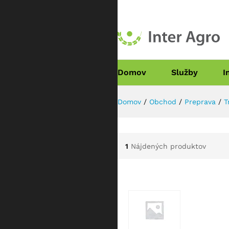
Domov
Služby
I
Domov
/
Obchod
/
Preprava
/
T
1
Nájdených produktov