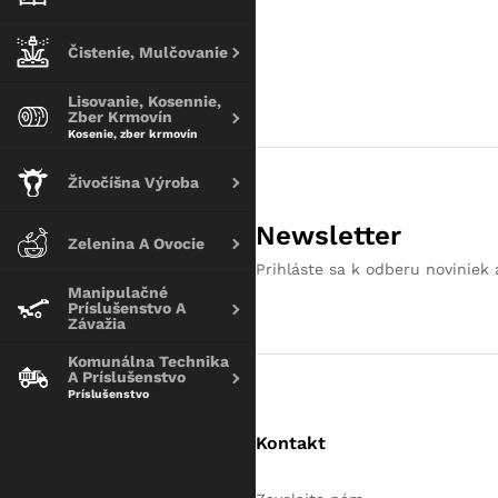
Čistenie, Mulčovanie
Lisovanie, Kosennie,
Zber Krmovín
Kosenie, zber krmovín
Živočíšna Výroba
Newsletter
Zelenina A Ovocie
Prihláste sa k odberu noviniek 
Manipulačné
Príslušenstvo A
Závažia
Komunálna Technika
A Príslušenstvo
Príslušenstvo
Kontakt