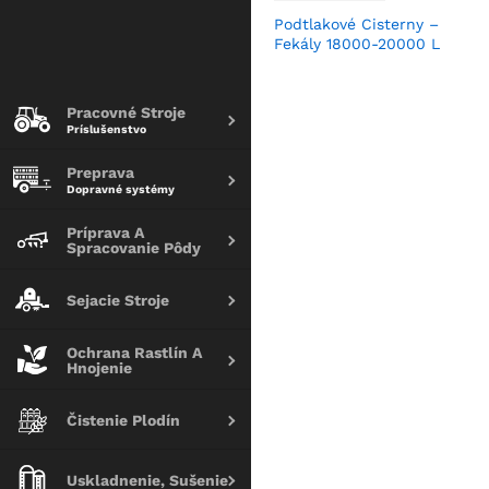
Podtlakové Cisterny –
Fekály 18000-20000 L
Pracovné Stroje
Príslušenstvo
Preprava
Dopravné systémy
Príprava A
Spracovanie Pôdy
Sejacie Stroje
Ochrana Rastlín A
Hnojenie
Čistenie Plodín
Uskladnenie, Sušenie