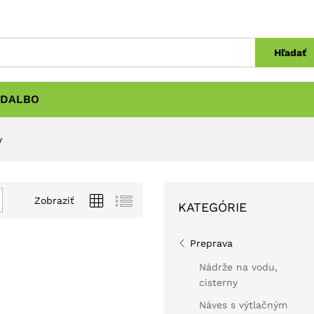
Hľadať
DALBO
y
Zobraziť
KATEGÓRIE
Preprava
Nádrže na vodu,
cisterny
Náves s výtlačným