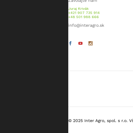
Zavolajte nám
Juraj Krivák
+421 907 735 914
+48 501 988 666
info@interagro.sk
© 2025 Inter Agro, spol. s r.o. 