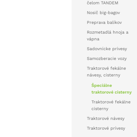
čelom TANDEM
Nosič big-bagov
Preprava balíkov
Rozmetadlá hnoja a
vápna
Sadovnícke prívesy
Samozberacie vozy
Traktorové fekálne
návesy, cisterny
Špeciálne
traktorové cisterny
Traktorové fekálne
cisterny
Traktorové návesy
Traktorové prívesy