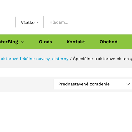
Všetko
nterBlog
O nás
Kontakt
Obchod
raktorové fekálne návesy, cisterny
/
Špeciálne traktorové cistern
Prednastavené zoradenie