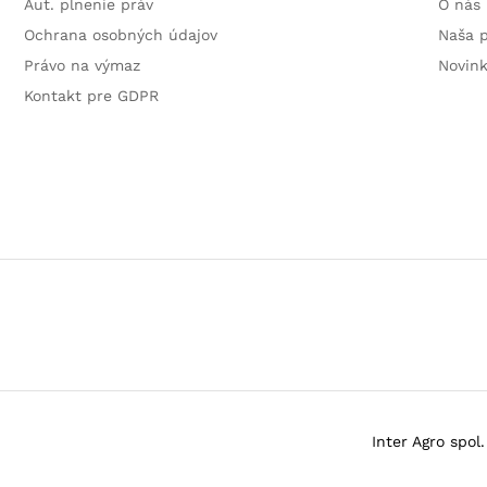
Aut. plnenie práv
O nás
Ochrana osobných údajov
Naša 
Právo na výmaz
Novin
Kontakt pre GDPR
Inter Agro spol. 