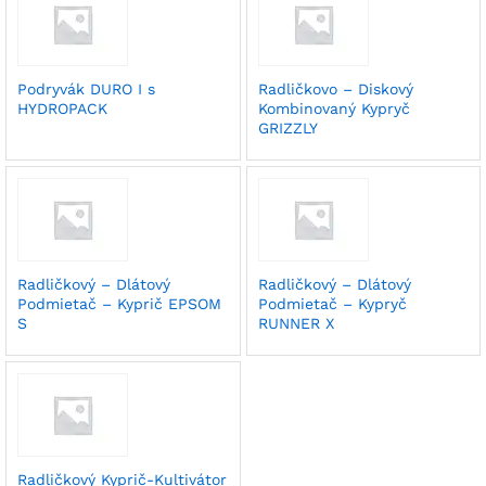
Podryvák DURO I s
Radličkovo – Diskový
HYDROPACK
Kombinovaný Kypryč
GRIZZLY
Radličkový – Dlátový
Radličkový – Dlátový
Podmietač – Kyprič EPSOM
Podmietač – Kypryč
S
RUNNER X
Radličkový Kyprič-Kultivátor