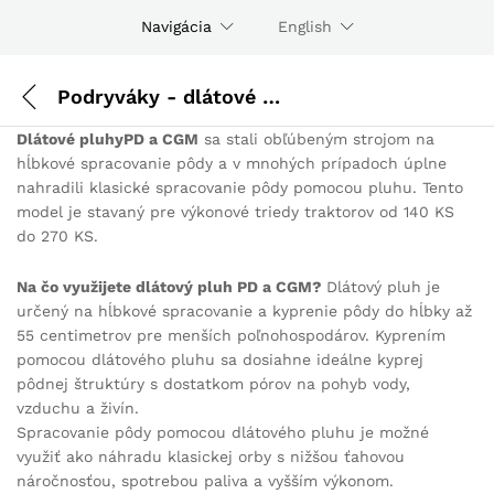
Navigácia
English
Podryváky - dlátové pluhy
Dlátové pluhyPD a CGM
sa stali obľúbeným strojom na
hĺbkové spracovanie pôdy a v mnohých prípadoch úplne
nahradili klasické spracovanie pôdy pomocou pluhu. Tento
model je stavaný pre výkonové triedy traktorov od 140 KS
do 270 KS.
Na čo využijete dlátový pluh PD a CGM?
Dlátový pluh je
určený na hĺbkové spracovanie a kyprenie pôdy do hĺbky až
55 centimetrov pre menších poľnohospodárov. Kyprením
pomocou dlátového pluhu sa dosiahne ideálne kyprej
pôdnej štruktúry s dostatkom pórov na pohyb vody,
vzduchu a živín.
Spracovanie pôdy pomocou dlátového pluhu je možné
využiť ako náhradu klasickej orby s nižšou ťahovou
náročnosťou, spotrebou paliva a vyšším výkonom.