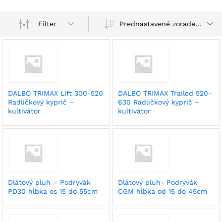
Prednastavené zoradenie
Filter
DALBO TRIMAX Lift 300-520
DALBO TRIMAX Trailed 520-
Radličkový kyprič –
630 Radličkový kyprič –
kultivátor
kultivátor
Dlátový pluh – Podryvák
Dlátový pluh- Podryvák
PD30 hĺbka os 15 do 55cm
CGM hĺbka od 15 do 45cm