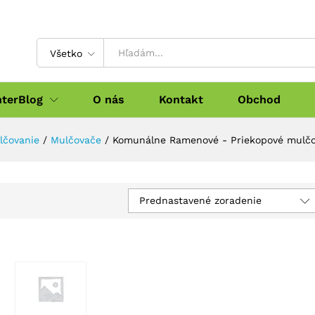
Všetko
nterBlog
O nás
Kontakt
Obchod
lčovanie
/
Mulčovače
/
Komunálne Ramenové - Priekopové mulčo
Prednastavené zoradenie