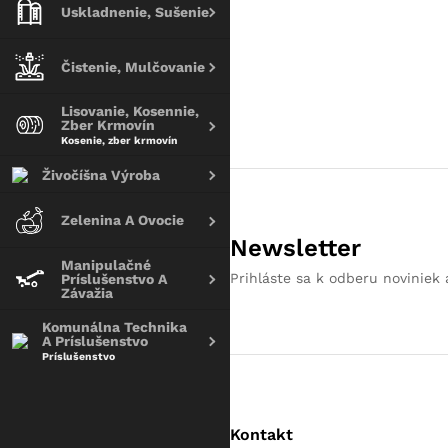
Uskladnenie, Sušenie
Čistenie, Mulčovanie
Lisovanie, Kosennie,
Zber Krmovín
Kosenie, zber krmovín
Živočíšna Výroba
Zelenina A Ovocie
Newsletter
Manipulačné
Prihláste sa k odberu noviniek 
Príslušenstvo A
Závažia
Komunálna Technika
A Príslušenstvo
Príslušenstvo
Kontakt