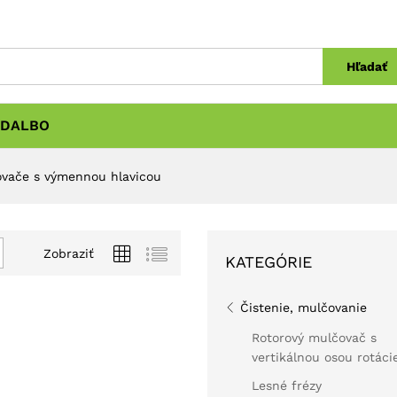
Hľadať
DALBO
vače s výmennou hlavicou
Zobraziť
KATEGÓRIE
Čistenie, mulčovanie
Rotorový mulčovač s
vertikálnou osou rotáci
Lesné frézy