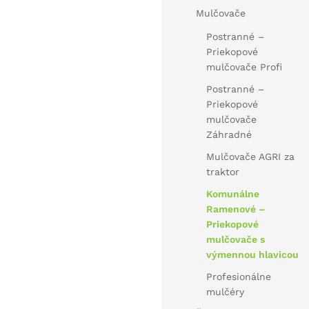
Mulčovače
Postranné –
Priekopové
mulčovače Profi
Postranné –
Priekopové
mulčovače
Záhradné
Mulčovače AGRI za
traktor
Komunálne
Ramenové –
Priekopové
mulčovače s
výmennou hlavicou
Profesionálne
mulčéry