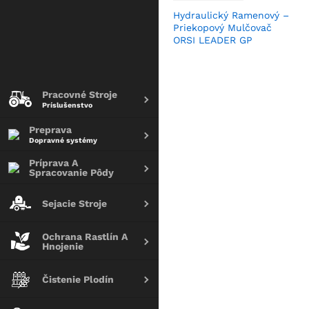
Hydraulický Ramenový –
Priekopový Mulčovač
ORSI LEADER GP
Pracovné Stroje
Príslušenstvo
Preprava
Dopravné systémy
Príprava A
Spracovanie Pôdy
Sejacie Stroje
Ochrana Rastlín A
Hnojenie
Čistenie Plodín