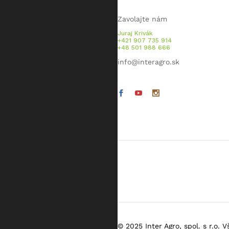
Zavolajte nám
Juraj Krivák
+421 907 735 914
+48 501 988 666
info@interagro.sk
© 2025 Inter Agro, spol. s r.o. 