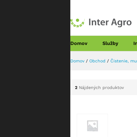
Domov
Služby
I
Domov
/
Obchod
/
Čistenie, mu
2
Nájdených produktov