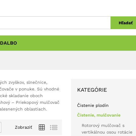
Hľadať
DALBO
ch zvyškov, slnečnice,
lčovače v ponuke. Sú vhodné
KATEGÓRIE
ické skladanie oboch
vahový – Priekopový mulčovač
Čistenie plodín
alesnených oblastiach.
Čistenie, mulčovanie
Rotorový mulčovač s
Zobraziť
vertikálnou osou rotácie