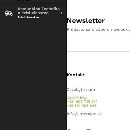
Komunálna Technika
A Príslušenstvo
Príslušenstvo
Newsletter
Prihláste sa k odberu noviniek 
Kontakt
Zavolajte nám
Juraj Krivák
+421 907 735 914
+48 501 988 666
info@interagro.sk