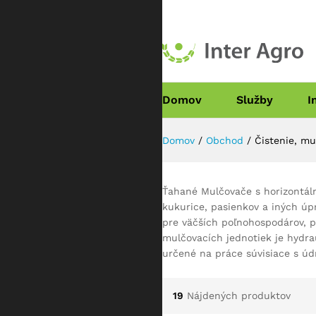
Domov
Služby
I
Domov
/
Obchod
/
Čistenie, mu
Ťahané Mulčovače s horizontáln
kukurice, pasienkov a iných ú
pre väčších poľnohospodárov, 
mulčovacích jednotiek je hydra
určené na práce súvisiace s úd
19
Nájdených produktov