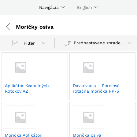
Navigácia
English
Moričky osiva
Prednastavené zoradenie
Filter
Aplikátor Kvapalných
Dávkovacia – Porciová
Rotokov AZ
rotačná morička PP-5
Morička Aplikátor
Morička osiva