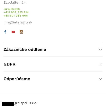
Zavolajte nám
Juraj Krivák
+421 907 735 914
+48 501 988 666
info@interagro.sk
Zákaznícke oddlenie
GDPR
Odporúčame
Inter Agro spol. s r.o.