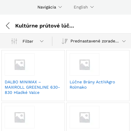
Navigácia
English
Kultúrne prútové lúčne brány a valce
Prednastavené zoradenie
Filter
DALBO MINIMAX –
Lúčne Brány ActiVAgro
MAXIROLL GREENLINE 630-
Rolmako
830 Hladké Valce