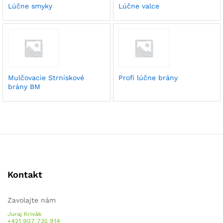
Lúčne smyky
Lúčne valce
Mulčovacie Strniskové
Profi lúčne brány
brány BM
Kontakt
Zavolajte nám
Juraj Krivák
+421 907 735 914