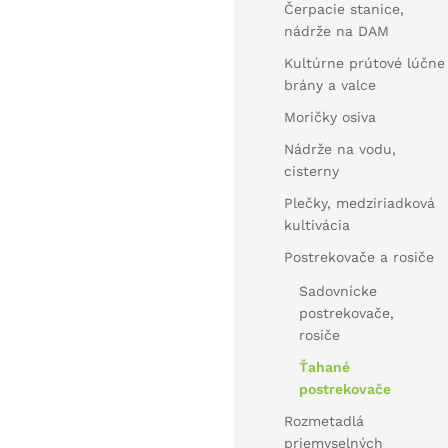
Čerpacie stanice,
nádrže na DAM
Kultúrne prútové lúčne
brány a valce
Moričky osiva
Nádrže na vodu,
cisterny
Plečky, medziriadková
kultivácia
Postrekovače a rosiče
Sadovnícke
postrekovače,
rosiče
Ťahané
postrekovače
Rozmetadlá
priemyselných