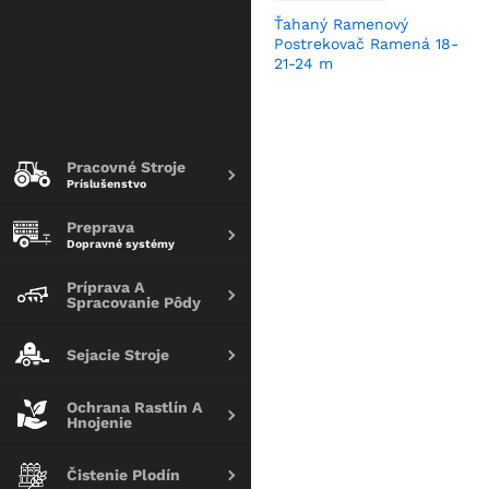
Ťahaný Ramenový
Postrekovač Ramená 18-
21-24 m
Pracovné Stroje
Príslušenstvo
Preprava
Dopravné systémy
Príprava A
Spracovanie Pôdy
Sejacie Stroje
Ochrana Rastlín A
Hnojenie
Čistenie Plodín