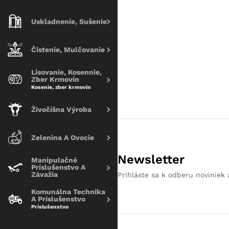
Uskladnenie, Sušenie
Čistenie, Mulčovanie
Lisovanie, Kosennie,
Zber Krmovín
Kosenie, zber krmovín
Živočíšna Výroba
Zelenina A Ovocie
Newsletter
Manipulačné
Príslušenstvo A
Závažia
Prihláste sa k odberu noviniek 
Komunálna Technika
A Príslušenstvo
Príslušenstvo