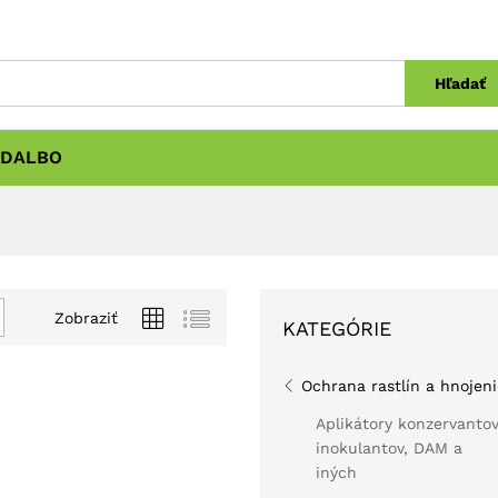
Hľadať
DALBO
Zobraziť
KATEGÓRIE
Ochrana rastlín a hnojeni
Aplikátory konzervantov
inokulantov, DAM a
iných