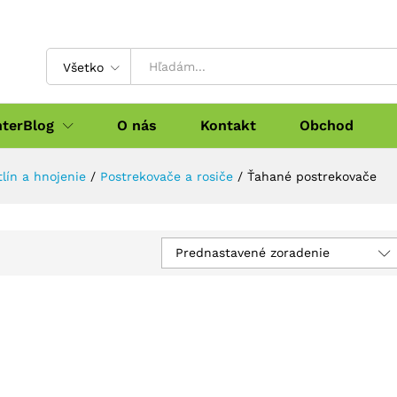
Všetko
nterBlog
O nás
Kontakt
Obchod
lín a hnojenie
/
Postrekovače a rosiče
/
Ťahané postrekovače
Prednastavené zoradenie