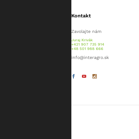
Kontakt
Zavolajte nám
Juraj Krivák
+421 907 735 914
+48 501 988 666
info@interagro.sk