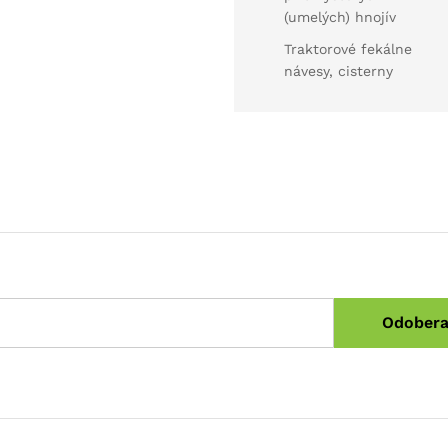
(umelých) hnojív
Traktorové fekálne
návesy, cisterny