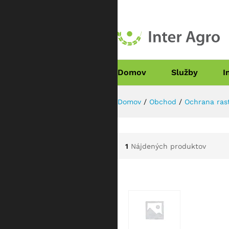
Domov
Služby
I
Domov
/
Obchod
/
Ochrana rast
1
Nájdených produktov