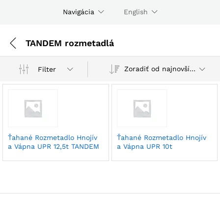
Navigácia
English
TANDEM rozmetadlá
Zoradiť od najnovších
Filter
Ťahané Rozmetadlo Hnojív
Ťahané Rozmetadlo Hnojív
a Vápna UPR 12,5t TANDEM
a Vápna UPR 10t