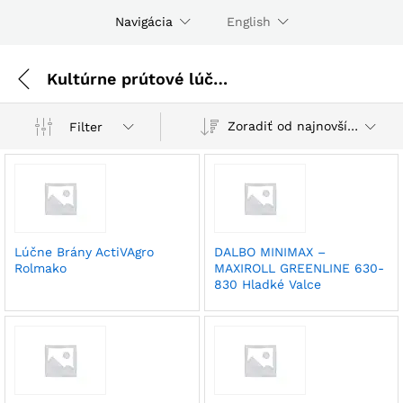
Navigácia
English
Kultúrne prútové lúčne brány a valce
Zoradiť od najnovších
Filter
Lúčne Brány ActiVAgro
DALBO MINIMAX –
Rolmako
MAXIROLL GREENLINE 630-
830 Hladké Valce