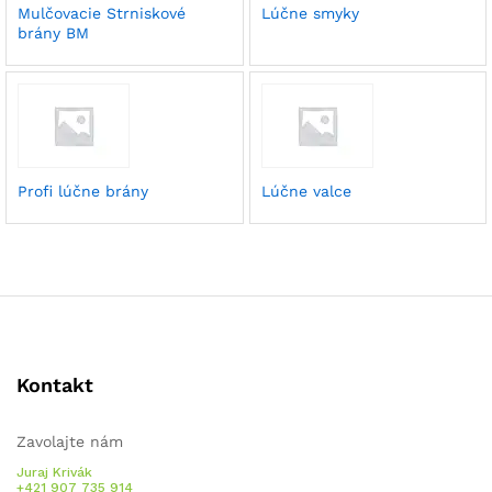
Mulčovacie Strniskové
Lúčne smyky
brány BM
Profi lúčne brány
Lúčne valce
Kontakt
Zavolajte nám
Juraj Krivák
+421 907 735 914