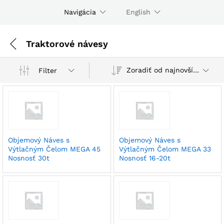
Navigácia
English
Traktorové návesy
Zoradiť od najnovších
Filter
Objemový Náves s
Objemový Náves s
Výtlačným Čelom MEGA 45
Výtlačným Čelom MEGA 33
Nosnosť 30t
Nosnosť 16-20t